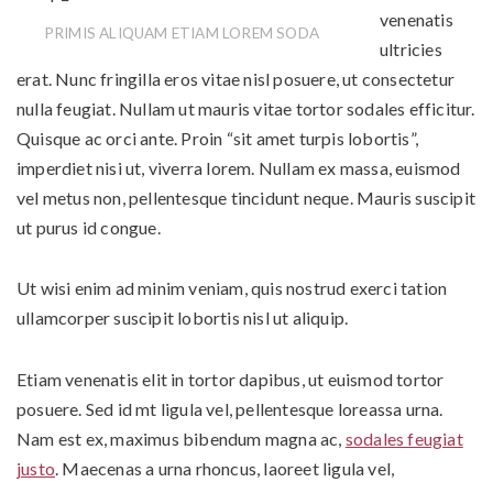
venenatis
PRIMIS ALIQUAM ETIAM LOREM SODA
ultricies
n
erat. Nunc fringilla eros vitae nisl posuere, ut consectetur
nulla feugiat. Nullam ut mauris vitae tortor sodales efficitur.
Quisque ac orci ante. Proin “sit amet turpis lobortis”,
imperdiet nisi ut, viverra lorem. Nullam ex massa, euismod
vel metus non, pellentesque tincidunt neque. Mauris suscipit
ut purus id congue.
Ut wisi enim ad minim veniam, quis nostrud exerci tation
ullamcorper suscipit lobortis nisl ut aliquip.
Etiam venenatis elit in tortor dapibus, ut euismod tortor
posuere. Sed id mt ligula vel, pellentesque loreassa urna.
Nam est ex, maximus bibendum magna ac,
sodales feugiat
justo
. Maecenas a urna rhoncus, laoreet ligula vel,