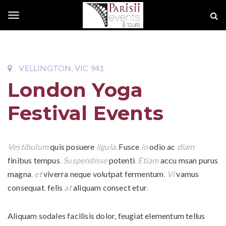
S
P
k
a
T
i
r
p
i
o
t
s
VELLINGTON, VIC 941
o
i
London Yoga
g
m
i
a
E
Festival Events
i
v
g
n
e
c
n
Vestibulum
quis posuere
ligula.
Fusce
in
odio ac
diam
l
o
t
finibus tempus
. Suspendisse
potenti
. Etiam
accu msan purus
n
s
magna
, et
viverra neque volutpat fermentum
. Vi
vamus
e
t
consequat
,
felis
at
aliquam consect etur
.
e
n
n
Aliquam sodales facilisis dolor, feugiat elementum tellus
t