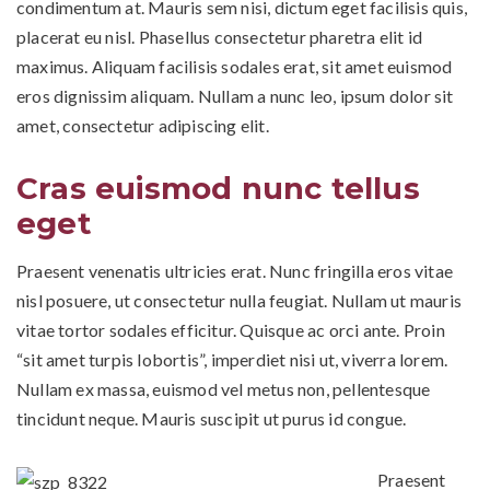
condimentum at. Mauris sem nisi, dictum eget facilisis quis,
a
placerat eu nisl. Phasellus consectetur pharetra elit id
maximus. Aliquam facilisis sodales erat, sit amet euismod
v
eros dignissim aliquam. Nullam a nunc leo, ipsum dolor sit
amet, consectetur adipiscing elit.
i
Cras euismod nunc tellus
eget
g
Praesent venenatis ultricies erat. Nunc fringilla eros vitae
a
nisl posuere, ut consectetur nulla feugiat. Nullam ut mauris
vitae tortor sodales efficitur. Quisque ac orci ante. Proin
t
“sit amet turpis lobortis”, imperdiet nisi ut, viverra lorem.
Nullam ex massa, euismod vel metus non, pellentesque
tincidunt neque. Mauris suscipit ut purus id congue.
i
Praesent
o